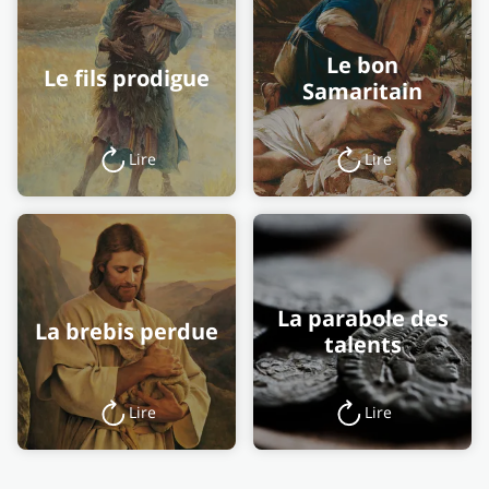
Le bon
Le fils prodigue
Samaritain
Lire
Lire
La parabole des
La brebis perdue
talents
Lire
Lire