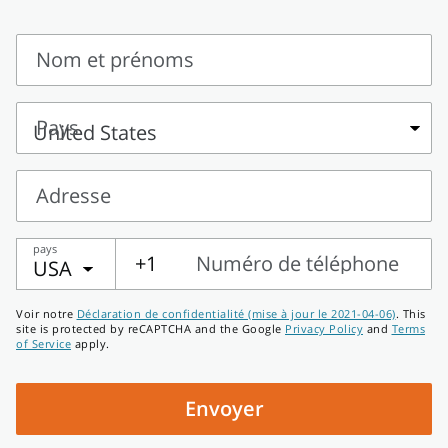
Nom et prénoms
Nom
et
Pays
prénoms
Pays
Adresse
Adresse
pays
+1
Numéro de téléphone
USA
Numéro
Voir notre
Déclaration de confidentialité (mise à jour le 2021-04-06)
. This
de
site is protected by reCAPTCHA and the Google
Privacy Policy
and
Terms
of Service
apply.
téléphone
Envoyer