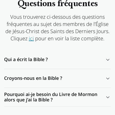
Questions fréquentes
Vous trouverez ci-dessous des questions
fréquentes au sujet des membres de l’Église
de Jésus-Christ des Saints des Derniers Jours.
Cliquez
ici
pour en voir la liste complète.
Qui a écrit la Bible ?
La Bible a été écrite par des hommes inspirés, appelés
Croyons-nous en la Bible ?
prophètes. Dieu a parlé à des prophètes tels que Moïse et
Ésaïe et ils ont écrit ses enseignements. Ces récits
Oui. Tout à fait. C’est la parole de Dieu, un livre d’Écritures
constituent l’Ancien Testament. Le Nouveau Testament est
Pourquoi ai-je besoin du Livre de Mormon
sacré, et sa lecture est nécessaire pour une vie heureuse.
un recueil de récits rapportés par des disciples de Jésus,
alors que j’ai la Bible ?
En plus de la Bible, nous trouvons aussi l’inspiration dans
ainsi que de lettres de Paul et d’autres apôtres. Plus tard,
Le Livre de Mormon témoigne de la Bible et la complète,
d’autres livres d’Écritures propres à l’Église de Jésus-Christ
ces deux testaments ont été traduits et compilés dans le